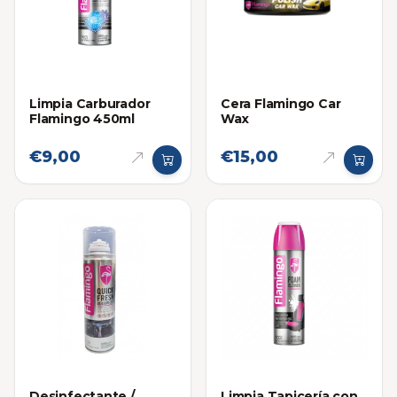
Limpia Carburador
Cera Flamingo Car
Flamingo 450ml
Wax
€9,00
€15,00
Desinfectante /
Limpia Tapicería con