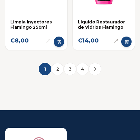
Limpia Inyectores
Liquido Restaurador
Flamingo 250ml
de Vidrios Flamingo
€8,00
€14,00
1
2
3
4