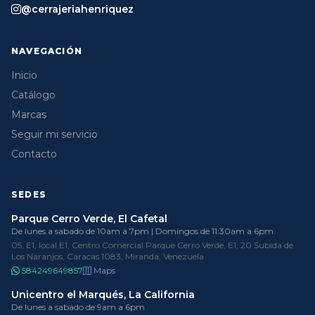
@cerrajeriahenriquez
NAVEGACIÓN
Inicio
Catálogo
Marcas
Seguir mi servicio
Contacto
SEDES
Parque Cerro Verde, El Cafetal
De lunes a sabado de 10am a 7pm | Domingos de 11:30am a 6pm
05, E1, local E1, Centro Comercial Parque Cerro Verde, E1, 20 Subida de
Los Naranjos, Caracas 1083, Miranda, Venezuela
584249649857
Maps
Unicentro el Marqués, La California
De lunes a sabado de 9am a 6pm