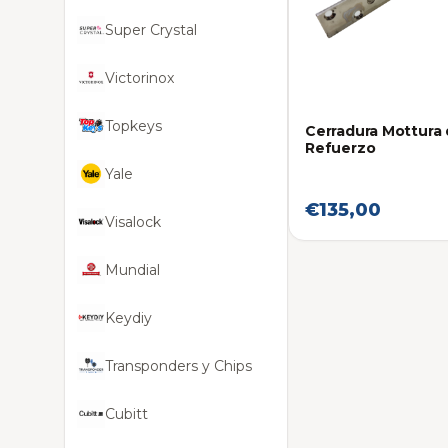
Super Crystal
Victorinox
Topkeys
Cerradura Mottura
Refuerzo
Yale
€135,00
Visalock
Mundial
Keydiy
Transponders y Chips
Cubitt