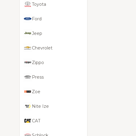
Toyota
Ford
Jeep
Chevrolet
Zippo
Press
Zoe
Nite Ize
CAT
Schlock