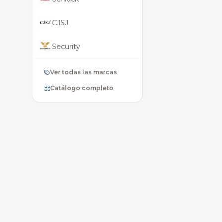
CJSJ
Security
Honda
Ver todas las marcas
Catálogo completo
Mitsubishi
Totto
BMW
Chery
Fiat
Wahl