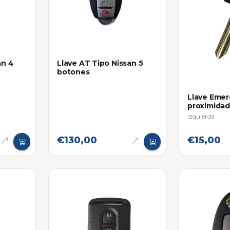
an 4
Llave AT Tipo Nissan 5
botones
Llave Emer
proximidad
Izquierda
€130,00
€15,00