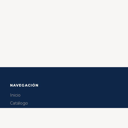
NAVEGACIÓN
Inicio
Catálogo
Marcas
Seguir mi servicio
Contacto