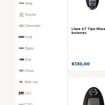
Jeep
Toyota
Chevrolet
Llave AT Tipo Niss
botones
Ford
Zippo
Zoe
€130,00
Press
Nite Ize
CAT
CJSJ