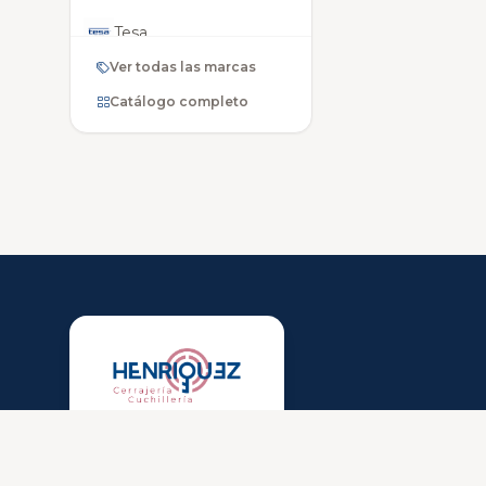
Tesa
Ver todas las marcas
Xhorse
Catálogo completo
Coast
Renault
Rucha
Singer
Cuisinart
Land Rover
Mazda
Más que una cerrajería. Tradición artesanal que se