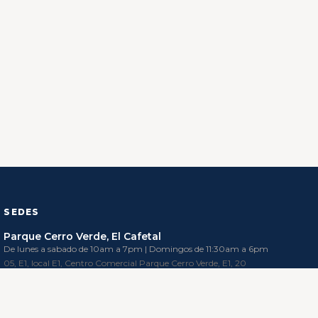
SEDES
Parque Cerro Verde, El Cafetal
De lunes a sabado de 10am a 7pm | Domingos de 11:30am a 6pm
05, E1, local E1, Centro Comercial Parque Cerro Verde, E1, 20
Subida de Los Naranjos, Caracas 1083, Miranda, Venezuela
584249649857
Maps
Unicentro el Marqués, La California