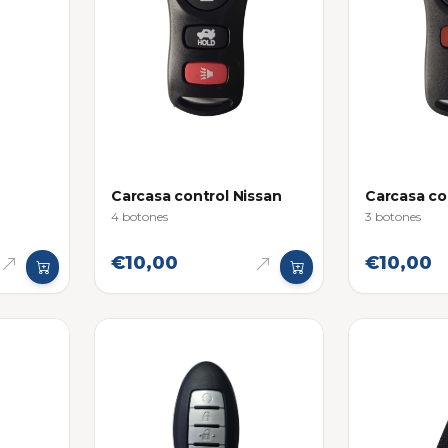
Carcasa control Nissan
Carcasa co
4 botones
3 botones
€10,00
€10,00