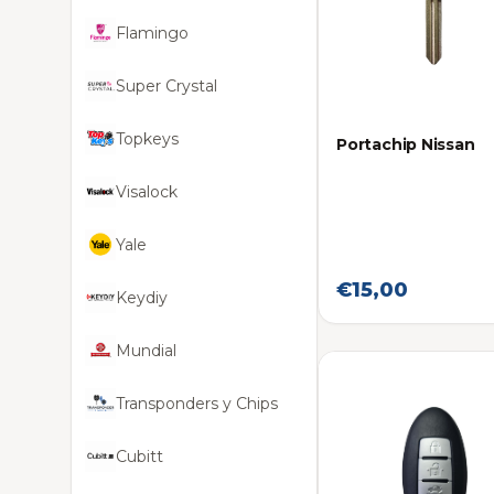
Flamingo
Super Crystal
Topkeys
Portachip Nissan
Visalock
Yale
€15,00
Keydiy
Mundial
Transponders y Chips
Cubitt