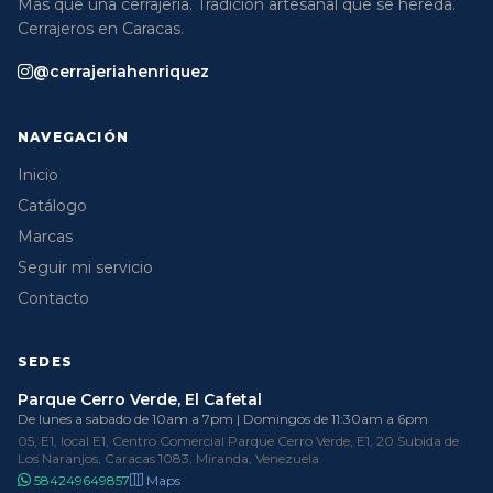
Más que una cerrajería. Tradición artesanal que se hereda.
Cerrajeros en Caracas.
@cerrajeriahenriquez
NAVEGACIÓN
Inicio
Catálogo
Marcas
Seguir mi servicio
Contacto
SEDES
Parque Cerro Verde, El Cafetal
De lunes a sabado de 10am a 7pm | Domingos de 11:30am a 6pm
05, E1, local E1, Centro Comercial Parque Cerro Verde, E1, 20 Subida de
Los Naranjos, Caracas 1083, Miranda, Venezuela
584249649857
Maps