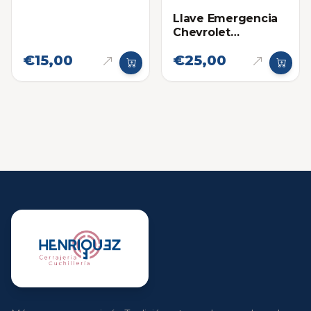
Llave Emergencia
Chevrolet
Proximidad, Tahoe,
€15,00
€25,00
Silverado y
Suburban