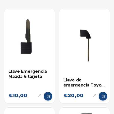
Llave Emergencia
Mazda 6 tarjeta
Llave de
emergencia Toyota
Camry - Corolla
€10,00
€20,00
(Modelo nuevo)