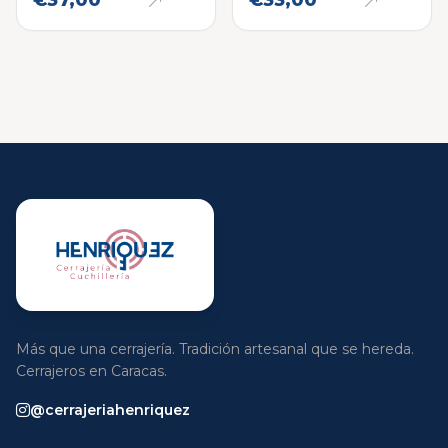
€37,00
€33,00
Más que una cerrajería. Tradición artesanal que se hereda.
Cerrajeros en Caracas.
@cerrajeriahenriquez