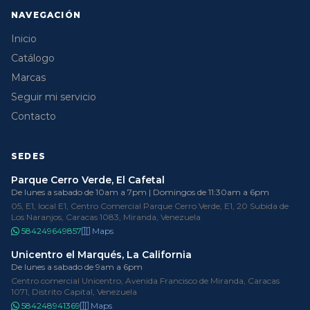
NAVEGACIÓN
Inicio
Catálogo
Marcas
Seguir mi servicio
Contacto
SEDES
Parque Cerro Verde, El Cafetal
De lunes a sabado de 10am a 7pm | Domingos de 11:30am a 6pm
05, E1, local E1, Centro Comercial Parque Cerro Verde, E1, 20 Subida de
Los Naranjos, Caracas 1083, Miranda, Venezuela
584249649857
Maps
Unicentro el Marqués, La California
De lunes a sabado de 9am a 6pm
Centro comercial Unicentro, Avenida Francisco de Miranda, Caracas
1071, Distrito Capital, Venezuela
584248941369
Maps