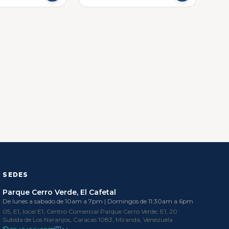
SEDES
Parque Cerro Verde, El Cafetal
De lunes a sabado de 10am a 7pm | Domingos de 11:30am a 6pm
05, E1, local E1, Centro Comercial Parque Cerro Verde, E1, 20
Subida de Los Naranjos, Caracas 1083, Miranda, Venezuela