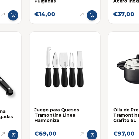
Pulgadas
Acero Inoxi
€14,00
€37,00
Juego para Quesos
Olla de Pre
ina
Tramontina Linea
Tramontin
lgadas
Harmoniza
Grafito 6L
€69,00
€97,00