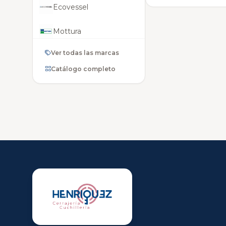
Ecovessel
Mottura
Ver todas las marcas
Singer
Catálogo completo
Volkswagen
Citroën
Dodge
Ghidini
Hyundai
Mercedes-Benz
Nissan