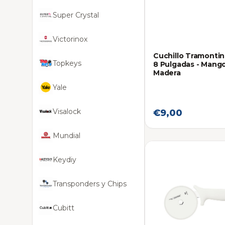
Super Crystal
Victorinox
Cuchillo Tramonti
Topkeys
8 Pulgadas - Mang
Madera
Yale
Visalock
€9,00
Mundial
Keydiy
Transponders y Chips
Cubitt