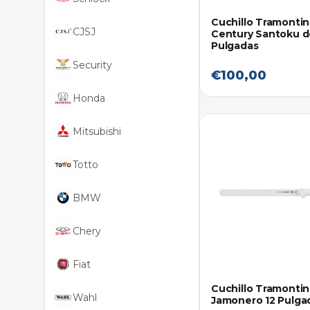
Cuchillo Tramonti
CJSJ
Century Santoku d
Pulgadas
Security
€100,00
Honda
Mitsubishi
Totto
BMW
Chery
Fiat
Cuchillo Tramonti
Wahl
Jamonero 12 Pulga