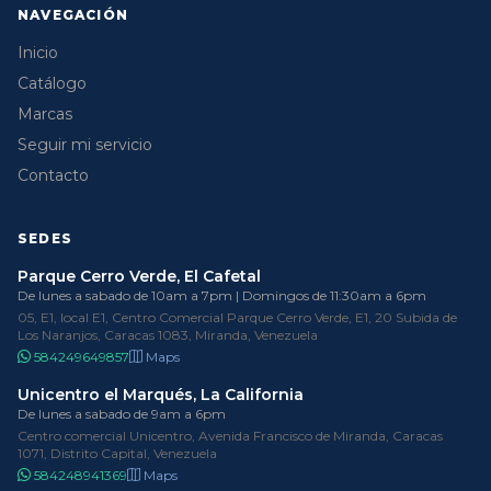
NAVEGACIÓN
Inicio
Catálogo
Marcas
Seguir mi servicio
Contacto
SEDES
Parque Cerro Verde, El Cafetal
De lunes a sabado de 10am a 7pm | Domingos de 11:30am a 6pm
05, E1, local E1, Centro Comercial Parque Cerro Verde, E1, 20 Subida de
Los Naranjos, Caracas 1083, Miranda, Venezuela
584249649857
Maps
Unicentro el Marqués, La California
De lunes a sabado de 9am a 6pm
Centro comercial Unicentro, Avenida Francisco de Miranda, Caracas
1071, Distrito Capital, Venezuela
584248941369
Maps