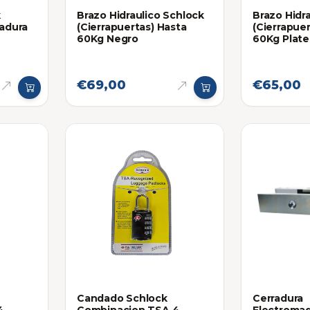
k
Brazo Hidraulico Schlock
Brazo Hidr
radura
(Cierrapuertas) Hasta
(Cierrapue
60Kg Negro
60Kg Plat
€69,00
€65,00
Candado Schlock
Cerradura