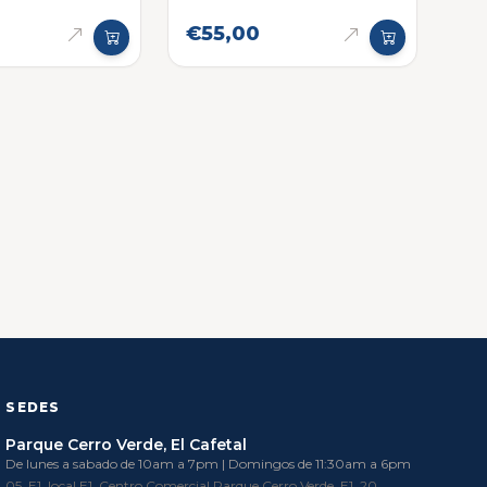
€55,00
SEDES
Parque Cerro Verde, El Cafetal
De lunes a sabado de 10am a 7pm | Domingos de 11:30am a 6pm
05, E1, local E1, Centro Comercial Parque Cerro Verde, E1, 20