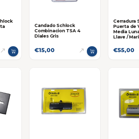
chlock
Cerradura 
Candado Schlock
sta
Puerta de 
Combinacion TSA 4
Media Luna
Diales Gris
Llave / Mar
€15,00
€55,00