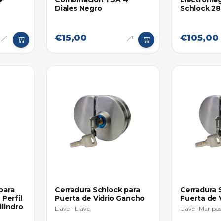
4
Combinacion TSA 4
Electroma
Diales Negro
Schlock 2
€15,00
€105,00
para
Cerradura Schlock para
Cerradura 
 Perfil
Puerta de Vidrio Gancho
Puerta de 
ilindro
Llave - Llave
Llave -Maripo