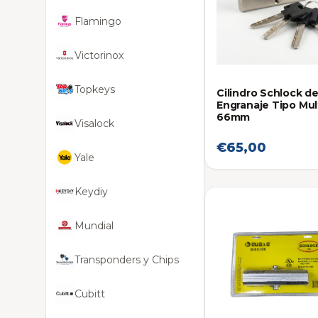
Flamingo
Victorinox
Topkeys
Cilindro Schlock d
Engranaje Tipo Mul
66mm
Visalock
€65,00
Yale
Keydiy
Mundial
Transponders y Chips
Cubitt