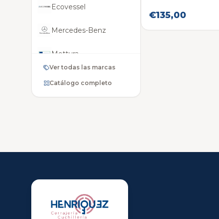
Ecovessel
€135,00
Mercedes-Benz
Mottura
Ver todas las marcas
Peugeot
Catálogo completo
Singer
Volkswagen
Citroën
Contigo
Dodge
Ghidini