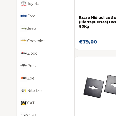
Toyota
Ford
Brazo Hidraulico S
(Cierrapuertas) Ha
80Kg
Jeep
Chevrolet
€79,00
Zippo
Press
Zoe
Nite Ize
CAT
CJSJ