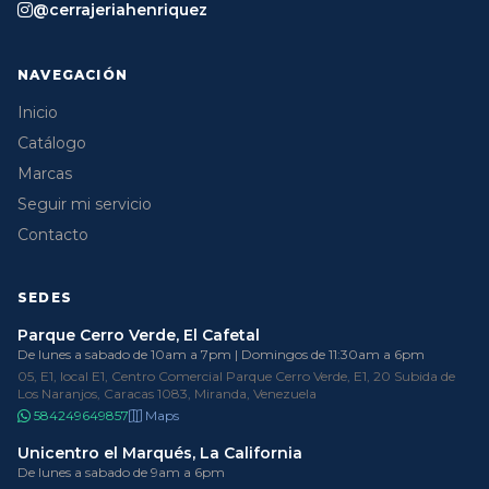
@cerrajeriahenriquez
NAVEGACIÓN
Inicio
Catálogo
Marcas
Seguir mi servicio
Contacto
SEDES
Parque Cerro Verde, El Cafetal
De lunes a sabado de 10am a 7pm | Domingos de 11:30am a 6pm
05, E1, local E1, Centro Comercial Parque Cerro Verde, E1, 20 Subida de
Los Naranjos, Caracas 1083, Miranda, Venezuela
584249649857
Maps
Unicentro el Marqués, La California
De lunes a sabado de 9am a 6pm