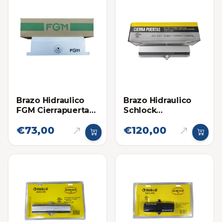
Brazo Hidraulico
Brazo Hidraulico
FGM Cierrapuertas
Schlock
701 (80-110kg)
(Cierrapuertas)
€73,00
€120,00
Hasta 120KG