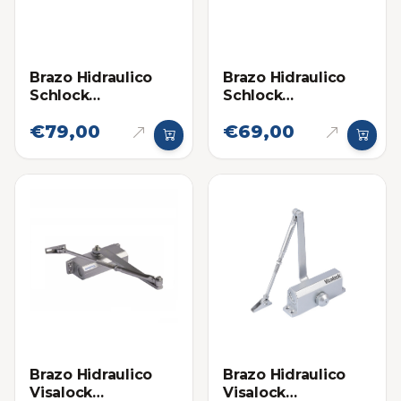
Brazo Hidraulico
Brazo Hidraulico
Schlock
Schlock
(Cierrapuertas)
(Cierrapuertas)
€79,00
€69,00
Hasta 80Kg
Hasta 60Kg Negro
Brazo Hidraulico
Brazo Hidraulico
Visalock
Visalock