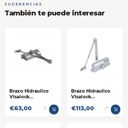
SUGERENCIAS
También te puede interesar
Brazo Hidraulico
Brazo Hidraulico
Visalock
Visalock
Cierrapuertas VL62
Cierrapuertas VL66
€63,00
€113,00
(25-45) kg
(100-150kg)