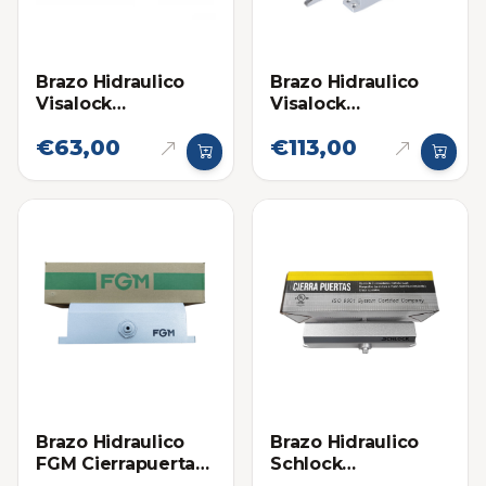
Brazo Hidraulico
Brazo Hidraulico
Visalock
Visalock
Cierrapuertas VL62
Cierrapuertas VL66
€63,00
€113,00
(25-45) kg
(100-150kg)
Brazo Hidraulico
Brazo Hidraulico
FGM Cierrapuertas
Schlock
701 (80-110kg)
(Cierrapuertas)