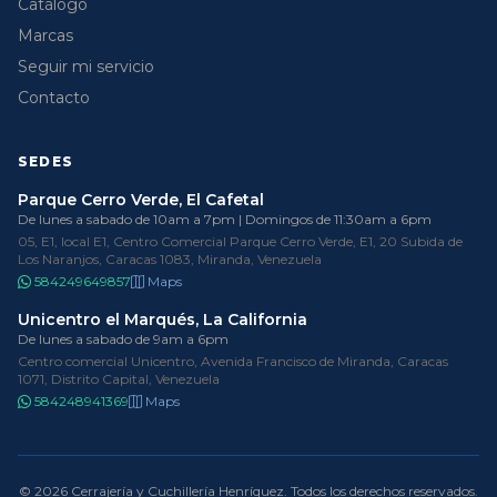
Catálogo
Marcas
Seguir mi servicio
Contacto
SEDES
Parque Cerro Verde, El Cafetal
De lunes a sabado de 10am a 7pm | Domingos de 11:30am a 6pm
05, E1, local E1, Centro Comercial Parque Cerro Verde, E1, 20 Subida de
Los Naranjos, Caracas 1083, Miranda, Venezuela
584249649857
Maps
Unicentro el Marqués, La California
De lunes a sabado de 9am a 6pm
Centro comercial Unicentro, Avenida Francisco de Miranda, Caracas
1071, Distrito Capital, Venezuela
584248941369
Maps
© 2026 Cerrajería y Cuchillería Henríquez. Todos los derechos reservados.