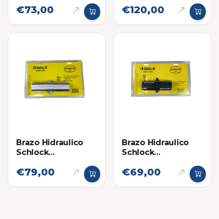
€73,00
€120,00
Hasta 120KG
Brazo Hidraulico
Brazo Hidraulico
Schlock
Schlock
(Cierrapuertas)
(Cierrapuertas)
€79,00
€69,00
Hasta 80Kg
Hasta 60Kg Negro