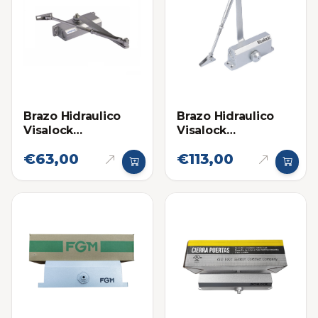
Brazo Hidraulico
Brazo Hidraulico
Visalock
Visalock
Cierrapuertas VL62
Cierrapuertas VL66
€63,00
€113,00
(25-45) kg
(100-150kg)