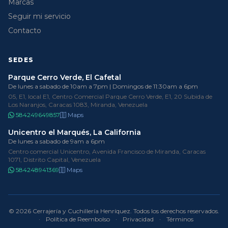
Marcas
Seguir mi servicio
Contacto
SEDES
Parque Cerro Verde, El Cafetal
De lunes a sabado de 10am a 7pm | Domingos de 11:30am a 6pm
05, E1, local E1, Centro Comercial Parque Cerro Verde, E1, 20 Subida de
Los Naranjos, Caracas 1083, Miranda, Venezuela
584249649857
Maps
Unicentro el Marqués, La California
De lunes a sabado de 9am a 6pm
Centro comercial Unicentro, Avenida Francisco de Miranda, Caracas
1071, Distrito Capital, Venezuela
584248941369
Maps
© 2026 Cerrajería y Cuchillería Henríquez. Todos los derechos reservados.
·
Política de Reembolso
·
Privacidad
·
Términos