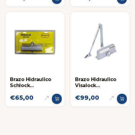
Brazo Hidraulico
Brazo Hidraulico
Schlock
Visalock
(Cierrapuertas)
Cierrapuertas VL63
€65,00
€99,00
Hasta 60Kg
(40-65kg)
Plateado