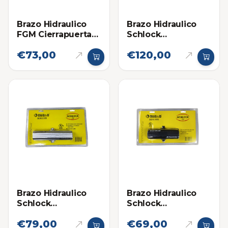
Brazo Hidraulico
Brazo Hidraulico
FGM Cierrapuertas
Schlock
701 (80-110kg)
(Cierrapuertas)
€73,00
€120,00
Hasta 120KG
Brazo Hidraulico
Brazo Hidraulico
Schlock
Schlock
(Cierrapuertas)
(Cierrapuertas)
€79,00
€69,00
Hasta 80Kg
Hasta 60Kg Negro