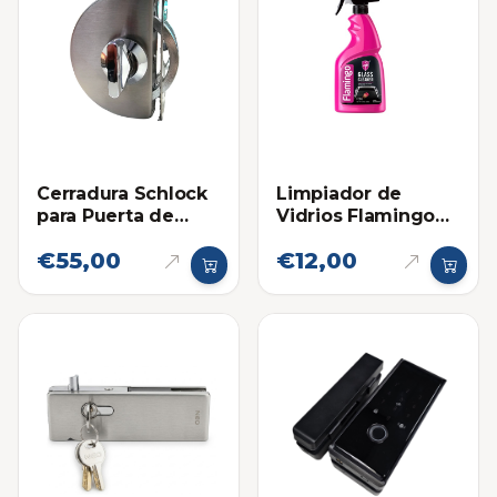
Cerradura Schlock
Limpiador de
para Puerta de
Vidrios Flamingo
Vidrio Gancho
500ml
€55,00
€12,00
Media Luna y
Recibidor - Llave /
Mariposa