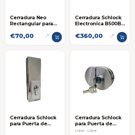
Cerradura Neo
Cerradura Schlock
Rectangular para
Electronica B500BL
Puertas De Vidrio
Para Puerta de
€70,00
€360,00
Vidrio Negra con
Huella, Clave
Cerradura Schlock
Cerradura Schlock
para Puerta de
para Puerta de
Vidrio de Perfil con
Vidrio Gancho
Llave - Llave