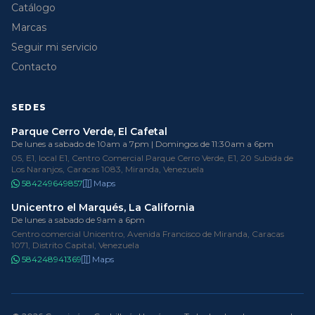
Catálogo
Marcas
Seguir mi servicio
Contacto
SEDES
Parque Cerro Verde, El Cafetal
De lunes a sabado de 10am a 7pm | Domingos de 11:30am a 6pm
05, E1, local E1, Centro Comercial Parque Cerro Verde, E1, 20 Subida de
Los Naranjos, Caracas 1083, Miranda, Venezuela
584249649857
Maps
Unicentro el Marqués, La California
De lunes a sabado de 9am a 6pm
Centro comercial Unicentro, Avenida Francisco de Miranda, Caracas
1071, Distrito Capital, Venezuela
584248941369
Maps