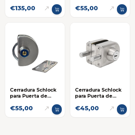
Protector de
Cilindro
€135,00
€55,00
Cerradura Schlock
Cerradura Schlock
para Puerta de
para Puerta de
Vidrio Gancho
Vidrio Ovalada
€55,00
€45,00
Media Luna y
Pasador con
Recibidor - Llave
Recibidor Llave
Llave
Perilla