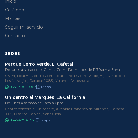
Inicio
Catálogo
Marcas
Seguir mi servicio
Contacto
SEDES
Parque Cerro Verde, El Cafetal
De lunes a sabado de 10am a 7pm | Domingos de 11:30am a 6pm
05, E1, local E1, Centro Comercial Parque Cerro Verde, E1, 20 Subida de
Los Naranjos, Caracas 1083, Miranda, Venezuela
584249649857
Maps
Unicentro el Marqués, La California
De lunes a sabado de 9am a 6pm
Centro comercial Unicentro, Avenida Francisco de Miranda, Caracas
1071, Distrito Capital, Venezuela
584248941369
Maps