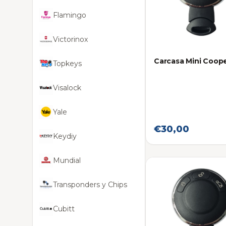
Flamingo
Victorinox
Carcasa Mini Coop
Topkeys
Visalock
Yale
€30,00
Keydiy
Mundial
Transponders y Chips
Cubitt