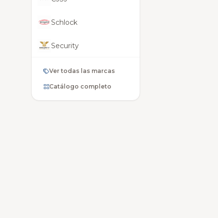
Schlock
Security
Honda
Ver todas las marcas
Catálogo completo
Mitsubishi
Totto
BMW
Chery
Fiat
Wahl