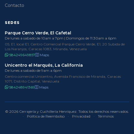
Contacto
SEDES
Parque Cerro Verde, El Cafetal
De lunes a sabado de 10am a 7pm | Domingos de 11:30am a 6pm
05, E1, local E1, Centro Comercial Parque Cerro Verde, E1, 20 Subida de
Los Naranjos, Caracas 1083, Miranda, Venezuela
584249649857
Maps
Unicentro el Marqués, La California
De lunes a sabado de 9am a 6pm
Centro comercial Unicentro, Avenida Francisco de Miranda, Caracas
1071, Distrito Capital, Venezuela
584248941369
Maps
© 2026 Cerrajería y Cuchillería Henríquez. Todos los derechos reservados.
·
Política de Reembolso
·
Privacidad
·
Términos