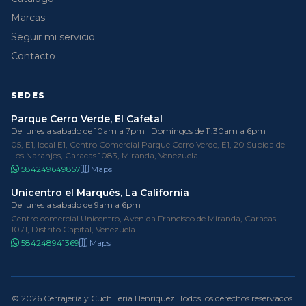
Marcas
Seguir mi servicio
Contacto
SEDES
Parque Cerro Verde, El Cafetal
De lunes a sabado de 10am a 7pm | Domingos de 11:30am a 6pm
05, E1, local E1, Centro Comercial Parque Cerro Verde, E1, 20 Subida de
Los Naranjos, Caracas 1083, Miranda, Venezuela
584249649857
Maps
Unicentro el Marqués, La California
De lunes a sabado de 9am a 6pm
Centro comercial Unicentro, Avenida Francisco de Miranda, Caracas
1071, Distrito Capital, Venezuela
584248941369
Maps
© 2026 Cerrajería y Cuchillería Henríquez. Todos los derechos reservados.