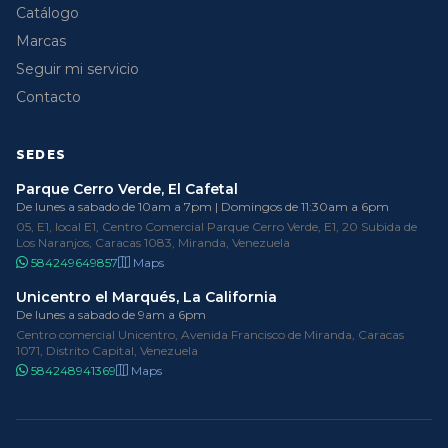
Catálogo
Marcas
Seguir mi servicio
Contacto
SEDES
Parque Cerro Verde, El Cafetal
De lunes a sabado de 10am a 7pm | Domingos de 11:30am a 6pm
05, E1, local E1, Centro Comercial Parque Cerro Verde, E1, 20 Subida de
Los Naranjos, Caracas 1083, Miranda, Venezuela
584249649857
Maps
Unicentro el Marqués, La California
De lunes a sabado de 9am a 6pm
Centro comercial Unicentro, Avenida Francisco de Miranda, Caracas
1071, Distrito Capital, Venezuela
584248941369
Maps