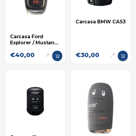
Carcasa BMW CAS3
Carcasa Ford
Explorer / Mustang
Proximidad 5
€40,00
€30,00
botones