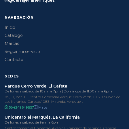
@cerrajeriahenriquez
NAVEGACIÓN
Inicio
Catálogo
Marcas
Seguir mi servicio
Contacto
SEDES
Parque Cerro Verde, El Cafetal
De lunes a sabado de 10am a 7pm | Domingos de 11:30am a 6pm
05, E1, local E1, Centro Comercial Parque Cerro Verde, E1, 20 Subida de
Los Naranjos, Caracas 1083, Miranda, Venezuela
584249649857
Maps
Unicentro el Marqués, La California
De lunes a sabado de 9am a 6pm
Centro comercial Unicentro, Avenida Francisco de Miranda, Caracas