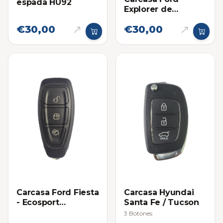
espada HU92
Explorer de
Proximidad 2012-
€30,00
€30,00
2015
Carcasa Ford Fiesta
Carcasa Hyundai
- Ecosport
Santa Fe / Tucson
Titanium
3 Botones
Proximidad