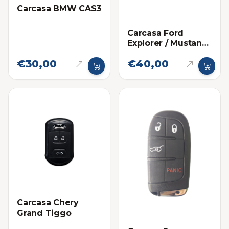
Carcasa BMW CAS3
Carcasa Ford
Explorer / Mustang
Proximidad 5
€30,00
€40,00
botones
Carcasa Chery
Grand Tiggo