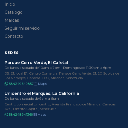
Inicio
Catálogo
Marcas
Seguir mi servicio
Contacto
SEDES
Parque Cerro Verde, El Cafetal
De lunes a sabado de 10am a 7pm | Domingos de 11:30am a 6pm
05, E1, local E1, Centro Comercial Parque Cerro Verde, E1, 20 Subida de
Los Naranjos, Caracas 1083, Miranda, Venezuela
584249649857
Maps
Unicentro el Marqués, La California
De lunes a sabado de 9am a 6pm
Centro comercial Unicentro, Avenida Francisco de Miranda, Caracas
1071, Distrito Capital, Venezuela
584248941369
Maps