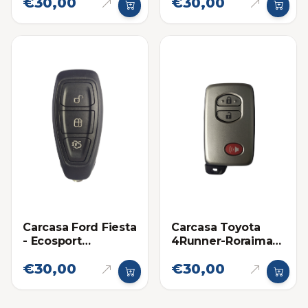
€30,00
€30,00
2015
Carcasa Ford Fiesta
Carcasa Toyota
- Ecosport
4Runner-Roraima-
Titanium
Land Cruiser
€30,00
€30,00
Proximidad
Proximidad