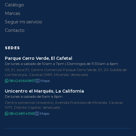
Catálogo
Marcas
Seguir mi servicio
Contacto
SEDES
Parque Cerro Verde, El Cafetal
De lunes a sabado de 10am a 7pm | Domingos de 11:30am a 6pm
05, E1, local E1, Centro Comercial Parque Cerro Verde, E1, 20 Subida de
Los Naranjos, Caracas 1083, Miranda, Venezuela
584249649857
Maps
Unicentro el Marqués, La California
De lunes a sabado de 9am a 6pm
Centro comercial Unicentro, Avenida Francisco de Miranda, Caracas
1071, Distrito Capital, Venezuela
584248941369
Maps