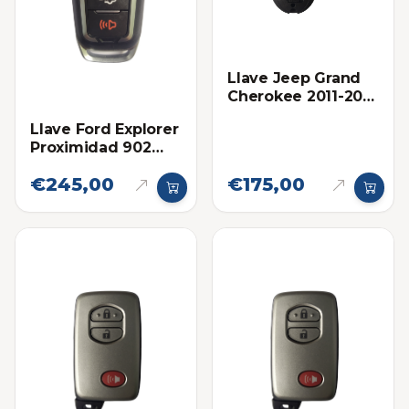
Llave Jeep Grand
Cherokee 2011-2013
Proximidad Ilco
Llave Ford Explorer
Proximidad 902
Mhz Eléctronica
€245,00
€175,00
Original 2016-2019