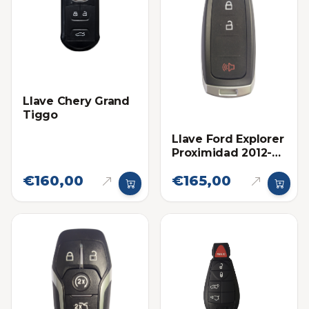
Llave Chery Grand
Tiggo
Llave Ford Explorer
Proximidad 2012-
2015 Eléctronica
€160,00
€165,00
original