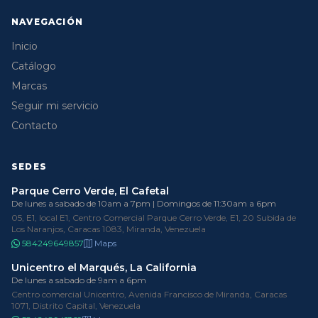
NAVEGACIÓN
Inicio
Catálogo
Marcas
Seguir mi servicio
Contacto
SEDES
Parque Cerro Verde, El Cafetal
De lunes a sabado de 10am a 7pm | Domingos de 11:30am a 6pm
05, E1, local E1, Centro Comercial Parque Cerro Verde, E1, 20 Subida de
Los Naranjos, Caracas 1083, Miranda, Venezuela
584249649857
Maps
Unicentro el Marqués, La California
De lunes a sabado de 9am a 6pm
Centro comercial Unicentro, Avenida Francisco de Miranda, Caracas
1071, Distrito Capital, Venezuela