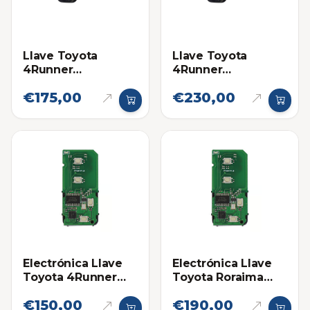
Llave Toyota
Llave Toyota
4Runner
4Runner
Proximidad 14ACX
Proximidad 14ACX
€175,00
€230,00
Eléctronica original
Electrónica Llave
Electrónica Llave
Toyota 4Runner
Toyota Roraima
14ACX
Land Cruiser
€150,00
€190,00
HYQ14AEM