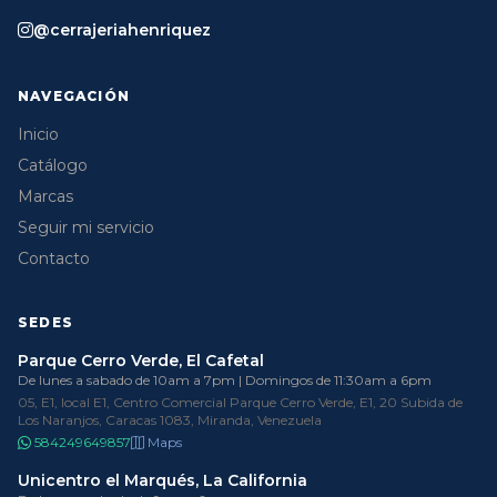
@cerrajeriahenriquez
NAVEGACIÓN
Inicio
Catálogo
Marcas
Seguir mi servicio
Contacto
SEDES
Parque Cerro Verde, El Cafetal
De lunes a sabado de 10am a 7pm | Domingos de 11:30am a 6pm
05, E1, local E1, Centro Comercial Parque Cerro Verde, E1, 20 Subida de
Los Naranjos, Caracas 1083, Miranda, Venezuela
584249649857
Maps
Unicentro el Marqués, La California