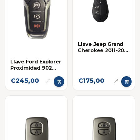
Llave Jeep Grand
Cherokee 2011-2013
Proximidad Ilco
Llave Ford Explorer
Proximidad 902
Mhz Eléctronica
€245,00
€175,00
Original 2016-2019