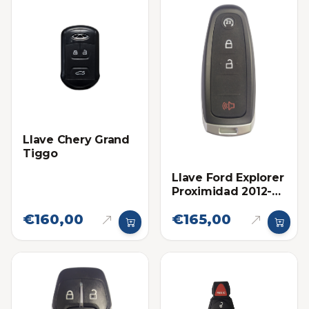
Llave Chery Grand
Tiggo
Llave Ford Explorer
Proximidad 2012-
2015 Eléctronica
€160,00
€165,00
original