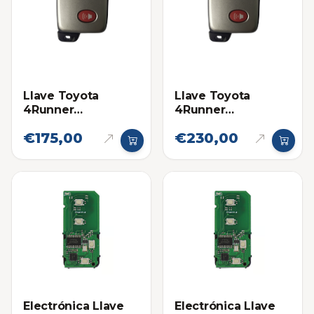
Llave Toyota
Llave Toyota
4Runner
4Runner
Proximidad 14ACX
Proximidad 14ACX
€175,00
€230,00
Eléctronica original
Electrónica Llave
Electrónica Llave