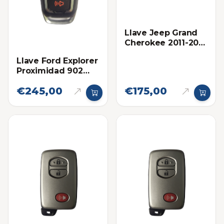
Llave Jeep Grand
Cherokee 2011-2013
Proximidad Ilco
Llave Ford Explorer
Proximidad 902
Mhz Eléctronica
€245,00
€175,00
Original 2016-2019