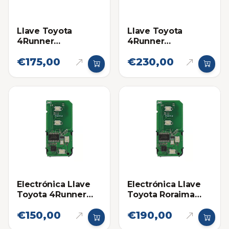
Llave Toyota
Llave Toyota
4Runner
4Runner
Proximidad 14ACX
Proximidad 14ACX
€175,00
€230,00
Eléctronica original
Electrónica Llave
Electrónica Llave
Toyota 4Runner
Toyota Roraima
14ACX
Land Cruiser
€150,00
€190,00
HYQ14AEM