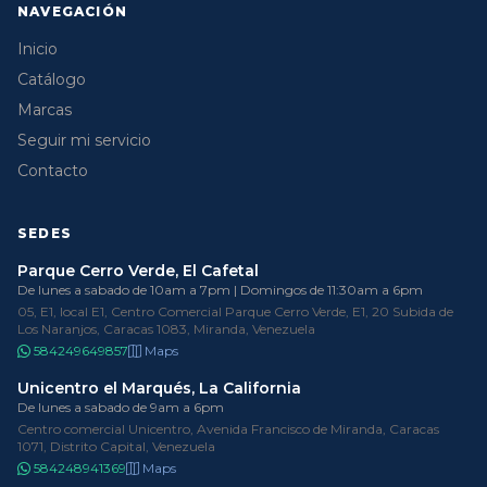
NAVEGACIÓN
Inicio
Catálogo
Marcas
Seguir mi servicio
Contacto
SEDES
Parque Cerro Verde, El Cafetal
De lunes a sabado de 10am a 7pm | Domingos de 11:30am a 6pm
05, E1, local E1, Centro Comercial Parque Cerro Verde, E1, 20 Subida de
Los Naranjos, Caracas 1083, Miranda, Venezuela
584249649857
Maps
Unicentro el Marqués, La California
De lunes a sabado de 9am a 6pm
Centro comercial Unicentro, Avenida Francisco de Miranda, Caracas
1071, Distrito Capital, Venezuela
584248941369
Maps