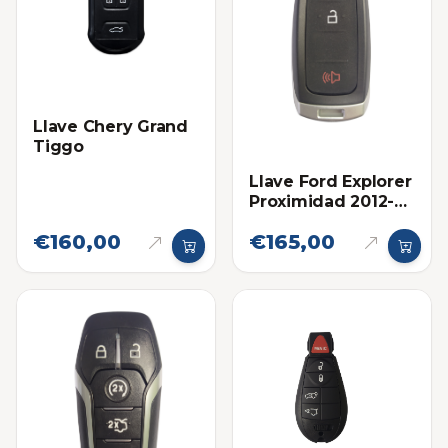
Llave Chery Grand
Tiggo
Llave Ford Explorer
Proximidad 2012-
2015 Eléctronica
€160,00
€165,00
original