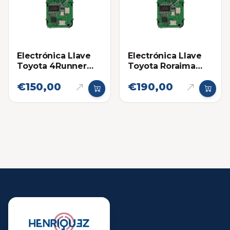
Electrónica Llave
Electrónica Llave
Toyota 4Runner
Toyota Roraima
14ACX
Land Cruiser
€150,00
€190,00
HYQ14AEM