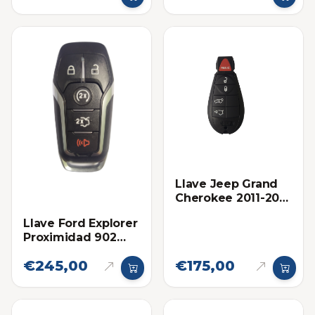
Llave Jeep Grand
Cherokee 2011-2013
Proximidad Ilco
Llave Ford Explorer
Proximidad 902
Mhz Eléctronica
€245,00
€175,00
Original 2016-2019