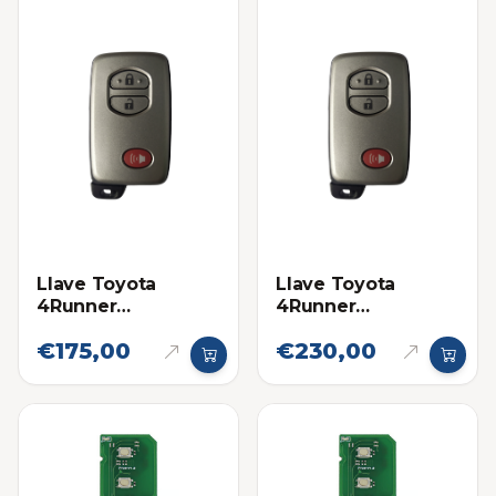
Llave Toyota
Llave Toyota
4Runner
4Runner
Proximidad 14ACX
Proximidad 14ACX
€175,00
€230,00
Eléctronica original