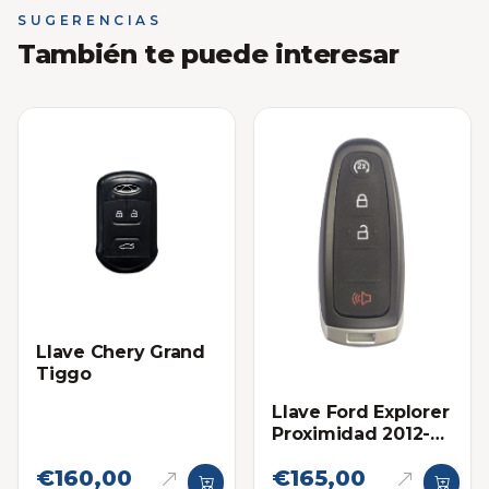
SUGERENCIAS
También te puede interesar
Llave Chery Grand
Tiggo
Llave Ford Explorer
Proximidad 2012-
2015 Eléctronica
€160,00
€165,00
original