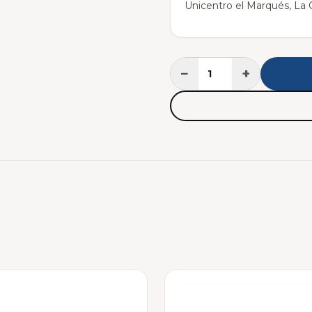
Unicentro el Marqués, La C
−
+