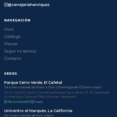
@cerrajeriahenriquez
NAVEGACIÓN
Inicio
Catálogo
Marcas
Seguir mi servicio
Contacto
SEDES
Parque Cerro Verde, El Cafetal
De lunes a sabado de 10am a 7pm | Domingos de 11:30am a 6pm
05, E1, local E1, Centro Comercial Parque Cerro Verde, E1, 20 Subida de
Los Naranjos, Caracas 1083, Miranda, Venezuela
584249649857
Maps
Unicentro el Marqués, La California
De lunes a sabado de 9am a 6pm