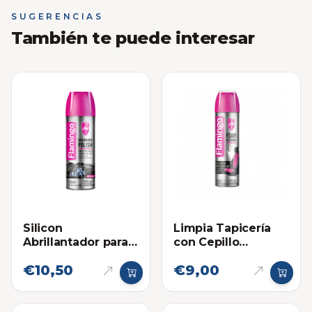
SUGERENCIAS
También te puede interesar
Silicon
Limpia Tapicería
Abrillantador para
con Cepillo
Plásticos Flamingo
Flamingo 650ml
€10,50
€9,00
450ml