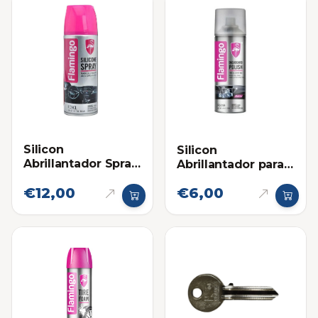
Silicon
Silicon
Abrillantador Spray
Abrillantador para
para Tableros
Plásticos Flamingo
€12,00
€6,00
Flamingo
220ml