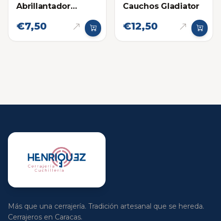
Abrillantador
Cauchos Gladiator
Flamingo 118ml
€7,50
€12,50
Más que una cerrajería. Tradición artesanal que se hereda.
Cerrajeros en Caracas.