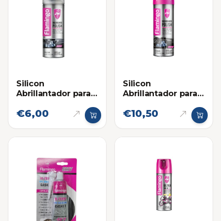
Silicon
Silicon
Abrillantador para
Abrillantador para
Plásticos Flamingo
Plásticos Flamingo
€6,00
€10,50
220ml
450ml