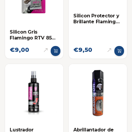
Silicon Protector y
Brillante Flamingo
para Motos Ultra
Silicon Gris
Shine
Flamingo RTV 85
Gramos
€9,00
€9,50
Lustrador
Abrillantador de