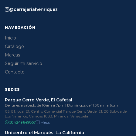
@cerrajeriahenriquez
NAVEGACIÓN
Inicio
Catálogo
Marcas
Seguir mi servicio
Contacto
SEDES
Parque Cerro Verde, El Cafetal
De lunes a sabado de 10am a 7pm | Domingos de 11:30am a 6pm
05, E1, local E1, Centro Comercial Parque Cerro Verde, E1, 20 Subida de
Los Naranjos, Caracas 1083, Miranda, Venezuela
584249649857
Maps
Unicentro el Marqués, La California