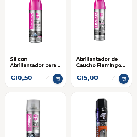
Silicon
Abrillantador de
Abrillantador para
Caucho Flamingo
Plásticos Flamingo
Spray 500ml
€10,50
€15,00
450ml