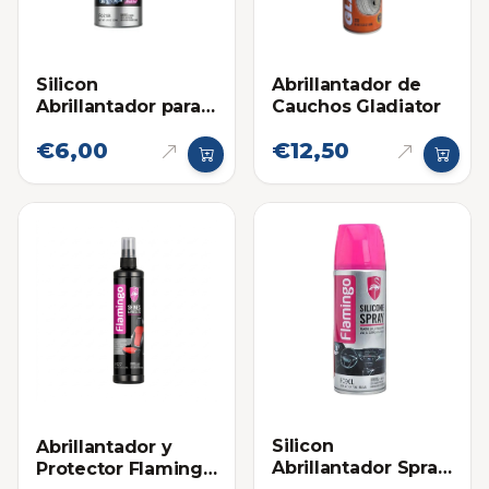
Silicon
Abrillantador de
Abrillantador para
Cauchos Gladiator
Plásticos Flamingo
€6,00
€12,50
220ml
Silicon
Abrillantador y
Abrillantador Spray
Protector Flamingo