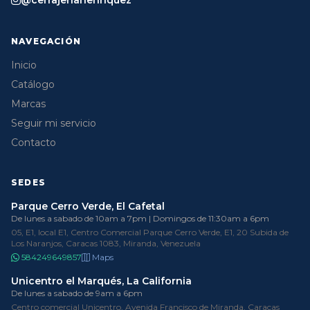
@cerrajeriahenriquez
NAVEGACIÓN
Inicio
Catálogo
Marcas
Seguir mi servicio
Contacto
SEDES
Parque Cerro Verde, El Cafetal
De lunes a sabado de 10am a 7pm | Domingos de 11:30am a 6pm
05, E1, local E1, Centro Comercial Parque Cerro Verde, E1, 20 Subida de
Los Naranjos, Caracas 1083, Miranda, Venezuela
584249649857
Maps
Unicentro el Marqués, La California
De lunes a sabado de 9am a 6pm
Centro comercial Unicentro, Avenida Francisco de Miranda, Caracas