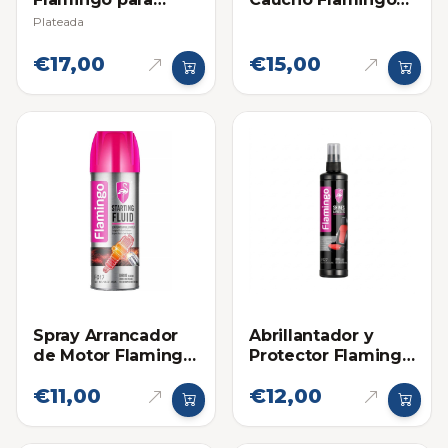
Altas Temperaturas
Spray 500ml
Plateada
€17,00
€15,00
Spray Arrancador
Abrillantador y
de Motor Flamingo
Protector Flamingo
450ml
en Spray para
€11,00
€12,00
Plasticos, Cueros y
Cauchos 295ml