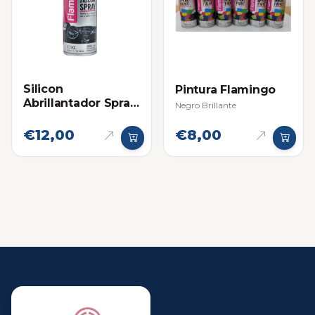
Silicon
Pintura Flamingo
Abrillantador Spray
Negro Brillante
para Tableros
Flamingo
€12,00
€8,00