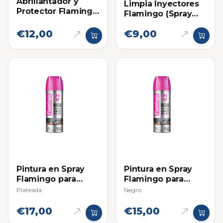
Abrillantador y
Limpia Inyectores
Protector Flamingo
Flamingo (Spray
en Spray para
para Exterior)
Plasticos, Cueros y
€12,00
€9,00
Cauchos 295ml
Pintura en Spray
Pintura en Spray
Flamingo para
Flamingo para
Altas Temperaturas
Altas Temperaturas
Plateada
Negro
€17,00
€15,00