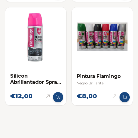
Silicon
Pintura Flamingo
Abrillantador Spray
Negro Brillante
para Tableros
Flamingo
€12,00
€8,00