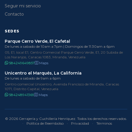
Seguir mi servicio
Contacto
SEDES
Parque Cerro Verde, El Cafetal
De lunes a sabado de 10am a 7pm | Domingos de 11:30am a 6pm
05, E1, local E1, Centro Comercial Parque Cerro Verde, E1, 20 Subida de
Los Naranjos, Caracas 1083, Miranda, Venezuela
584249649857
Maps
Unicentro el Marqués, La California
De lunes a sabado de 9am a 6pm
Centro comercial Unicentro, Avenida Francisco de Miranda, Caracas
1071, Distrito Capital, Venezuela
584248941369
Maps
© 2026 Cerrajería y Cuchillería Henríquez. Todos los derechos reservados.
·
Política de Reembolso
·
Privacidad
·
Términos