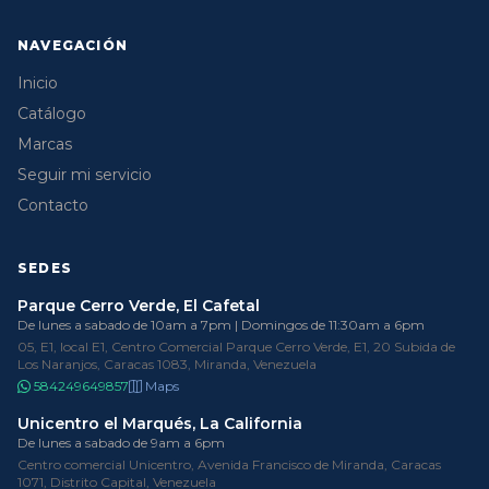
NAVEGACIÓN
Inicio
Catálogo
Marcas
Seguir mi servicio
Contacto
SEDES
Parque Cerro Verde, El Cafetal
De lunes a sabado de 10am a 7pm | Domingos de 11:30am a 6pm
05, E1, local E1, Centro Comercial Parque Cerro Verde, E1, 20 Subida de
Los Naranjos, Caracas 1083, Miranda, Venezuela
584249649857
Maps
Unicentro el Marqués, La California
De lunes a sabado de 9am a 6pm
Centro comercial Unicentro, Avenida Francisco de Miranda, Caracas
1071, Distrito Capital, Venezuela