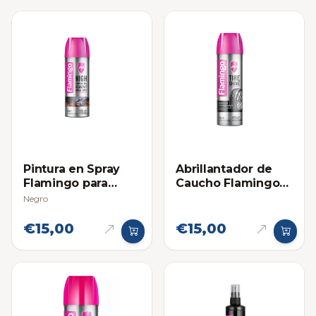
Pintura en Spray
Abrillantador de
Flamingo para
Caucho Flamingo
Altas Temperaturas
Spray 500ml
Negro
€15,00
€15,00