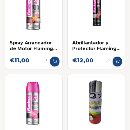
Spray Arrancador
Abrillantador y
de Motor Flamingo
Protector Flamingo
450ml
en Spray para
€11,00
€12,00
Plasticos, Cueros y
Cauchos 295ml