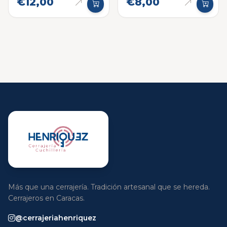
€12,00
€8,00
Más que una cerrajería. Tradición artesanal que se hereda.
Cerrajeros en Caracas.
@cerrajeriahenriquez