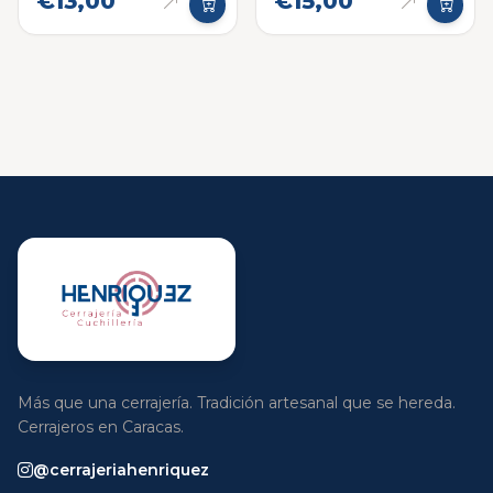
€13,00
€15,00
Más que una cerrajería. Tradición artesanal que se hereda.
Cerrajeros en Caracas.
@cerrajeriahenriquez