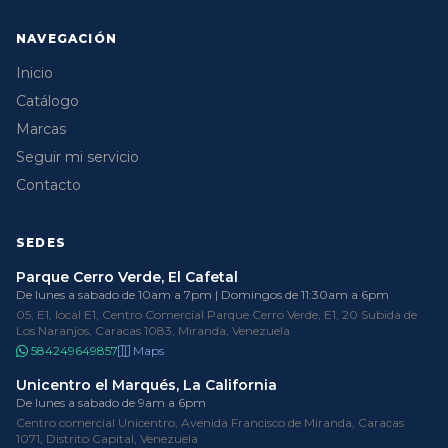
NAVEGACIÓN
Inicio
Catálogo
Marcas
Seguir mi servicio
Contacto
SEDES
Parque Cerro Verde, El Cafetal
De lunes a sabado de 10am a 7pm | Domingos de 11:30am a 6pm
05, E1, local E1, Centro Comercial Parque Cerro Verde, E1, 20 Subida de
Los Naranjos, Caracas 1083, Miranda, Venezuela
584249649857
Maps
Unicentro el Marqués, La California
De lunes a sabado de 9am a 6pm
Centro comercial Unicentro, Avenida Francisco de Miranda, Caracas
1071, Distrito Capital, Venezuela