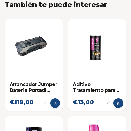
También te puede interesar
Arrancador Jumper
Aditivo
Bateria Portatil
Tratamiento para
12000 mAh negro
Motor Flamingo
€119,00
€13,00
(Gasolina)