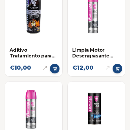
Aditivo
Limpia Motor
Tratamiento para
Desengrasante
Motor Gladiator
Espuma Flamingo
€10,00
€12,00
650ml