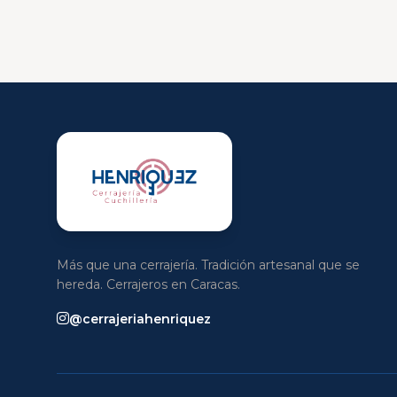
Más que una cerrajería. Tradición artesanal que se
hereda. Cerrajeros en Caracas.
@cerrajeriahenriquez