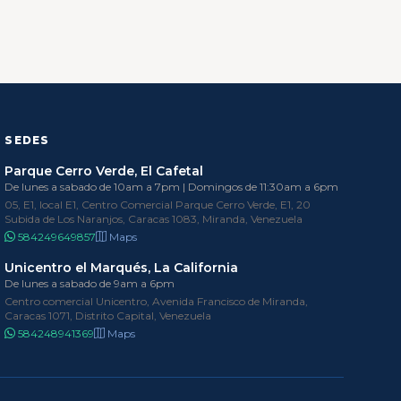
SEDES
Parque Cerro Verde, El Cafetal
De lunes a sabado de 10am a 7pm | Domingos de 11:30am a 6pm
05, E1, local E1, Centro Comercial Parque Cerro Verde, E1, 20
Subida de Los Naranjos, Caracas 1083, Miranda, Venezuela
584249649857
Maps
Unicentro el Marqués, La California
De lunes a sabado de 9am a 6pm
Centro comercial Unicentro, Avenida Francisco de Miranda,
Caracas 1071, Distrito Capital, Venezuela
584248941369
Maps