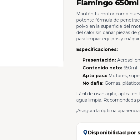
Flamingo 650ml
Mantén tu motor como nuevo
potente fórmula de penetraci
polvo en la superficie del mot
del calor sin dañar piezas de
para limpiar equipos y máquin
Especificaciones:
Presentación:
Aerosol e
Contenido neto:
650ml
Apto para:
Motores, super
No daña:
Gomas, plásticos
Fácil de usar: agita, aplica e
agua limpia. Recomendada pa
¡Asegura la óptima aparienci
Disponibilidad por 