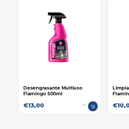
Desengrasante Multiuso
Limpia
Flamingo 500ml
Flami
€13,00
€10,