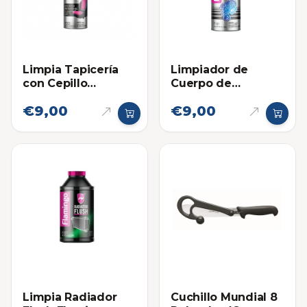
Limpia Tapicería
Limpiador de
con Cepillo
Cuerpo de
Flamingo 650ml
Aceleracion y
€9,00
€9,00
Toma de Aire
Flamingo
Limpia Radiador
Cuchillo Mundial 8