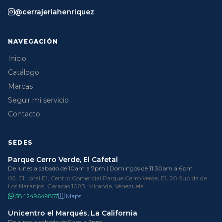
@cerrajeriahenriquez
NAVEGACIÓN
Inicio
Catálogo
Marcas
Seguir mi servicio
Contacto
SEDES
Parque Cerro Verde, El Cafetal
De lunes a sabado de 10am a 7pm | Domingos de 11:30am a 6pm
05, E1, local E1, Centro Comercial Parque Cerro Verde, E1, 20 Subida de
Los Naranjos, Caracas 1083, Miranda, Venezuela
584249649857
Maps
Unicentro el Marqués, La California
De lunes a sabado de 9am a 6pm