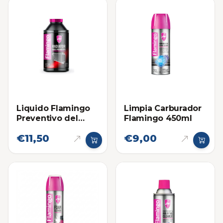
Liquido Flamingo
Limpia Carburador
Preventivo del
Flamingo 450ml
Oxido (Para
€11,50
€9,00
Radiador)