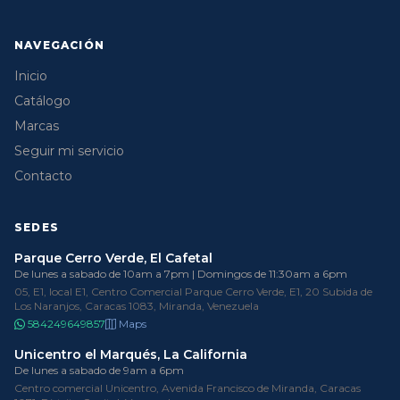
NAVEGACIÓN
Inicio
Catálogo
Marcas
Seguir mi servicio
Contacto
SEDES
Parque Cerro Verde, El Cafetal
De lunes a sabado de 10am a 7pm | Domingos de 11:30am a 6pm
05, E1, local E1, Centro Comercial Parque Cerro Verde, E1, 20 Subida de
Los Naranjos, Caracas 1083, Miranda, Venezuela
584249649857
Maps
Unicentro el Marqués, La California
De lunes a sabado de 9am a 6pm
Centro comercial Unicentro, Avenida Francisco de Miranda, Caracas