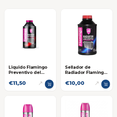
Liquido Flamingo
Sellador de
Preventivo del
Radiador Flamingo
Oxido (Para
354ml
€11,50
€10,00
Radiador)