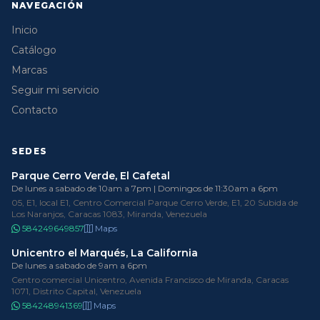
NAVEGACIÓN
Inicio
Catálogo
Marcas
Seguir mi servicio
Contacto
SEDES
Parque Cerro Verde, El Cafetal
De lunes a sabado de 10am a 7pm | Domingos de 11:30am a 6pm
05, E1, local E1, Centro Comercial Parque Cerro Verde, E1, 20 Subida de
Los Naranjos, Caracas 1083, Miranda, Venezuela
584249649857
Maps
Unicentro el Marqués, La California
De lunes a sabado de 9am a 6pm
Centro comercial Unicentro, Avenida Francisco de Miranda, Caracas
1071, Distrito Capital, Venezuela
584248941369
Maps