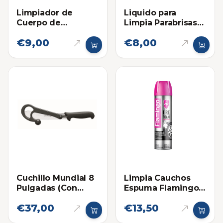
Limpiador de
Liquido para
Cuerpo de
Limpia Parabrisas
Aceleracion y
Flamingo
€9,00
€8,00
Toma de Aire
Flamingo
Cuchillo Mundial 8
Limpia Cauchos
Pulgadas (Con
Espuma Flamingo
pieza Limpiadora)
650ml
€37,00
€13,50