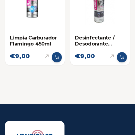
Limpia Carburador
Desinfectante /
Flamingo 450ml
Desodorante
Granada Flamingo
€9,00
€9,00
(220ml)