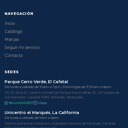
NAVEGACIÓN
Inicio
Catálogo
Marcas
Seguir mi servicio
Contacto
SEDES
Parque Cerro Verde, El Cafetal
De lunes a sabado de 10am a 7pm | Domingos de 11:30am a 6pm
05, E1, local E1, Centro Comercial Parque Cerro Verde, E1, 20 Subida de
Los Naranjos, Caracas 1083, Miranda, Venezuela
584249649857
Maps
Unicentro el Marqués, La California
De lunes a sabado de 9am a 6pm
Centro comercial Unicentro, Avenida Francisco de Miranda, Caracas
1071, Distrito Capital, Venezuela