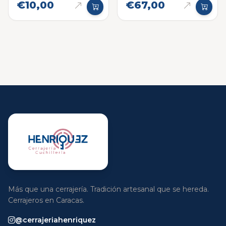
€10,00
€67,00
Más que una cerrajería. Tradición artesanal que se hereda.
Cerrajeros en Caracas.
@cerrajeriahenriquez