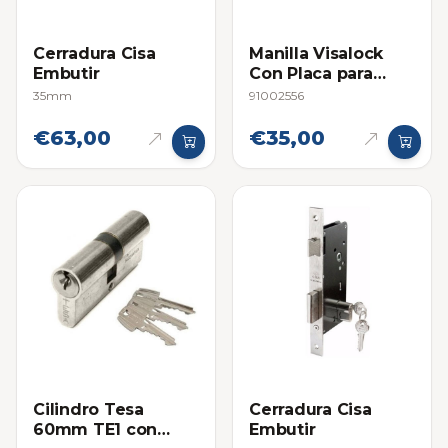
Cerradura Cisa
Manilla Visalock
Embutir
Con Placa para
Cerraduras de
35mm
91002556
Embutir
€63,00
€35,00
Cilindro Tesa
Cerradura Cisa
60mm TE1 con
Embutir