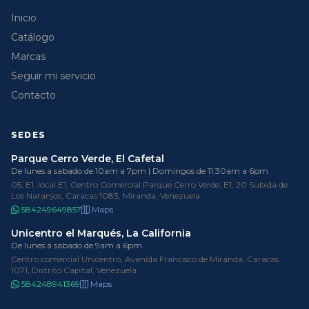
Inicio
Catálogo
Marcas
Seguir mi servicio
Contacto
SEDES
Parque Cerro Verde, El Cafetal
De lunes a sabado de 10am a 7pm | Domingos de 11:30am a 6pm
05, E1, local E1, Centro Comercial Parque Cerro Verde, E1, 20 Subida de
Los Naranjos, Caracas 1083, Miranda, Venezuela
584249649857
Maps
Unicentro el Marqués, La California
De lunes a sabado de 9am a 6pm
Centro comercial Unicentro, Avenida Francisco de Miranda, Caracas
1071, Distrito Capital, Venezuela
584248941369
Maps