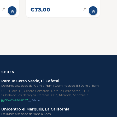
€73,00
SEDES
Parque Cerro Verde, El Cafetal
De lunes a sabado de 10am a 7pm | Domingos de 11:30am a 6pm
05, E1, local E1, Centro Comercial Parque Cerro Verde, E1, 20
Subida de Los Naranjos, Caracas 1083, Miranda, Venezuela
584249649857
Maps
Unicentro el Marqués, La California
De lunes a sabado de 9am a 6pm