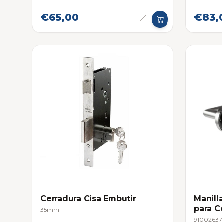
€65,00
€83,
Cerradura Cisa Embutir
Manill
para C
35mm
91002637