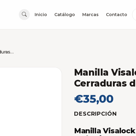
Inicio
Catálogo
Marcas
Contacto
Manilla Visalock Con Placa para Cerraduras de Embutir
Manilla Visa
Cerraduras 
€35,00
DESCRIPCIÓN
Manilla Visalock