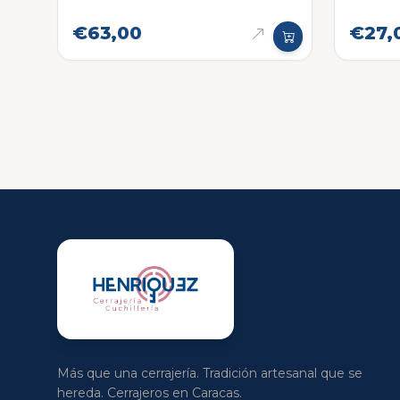
€63,00
€27,
Más que una cerrajería. Tradición artesanal que se
hereda. Cerrajeros en Caracas.