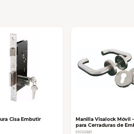
ura Cisa Embutir
Manilla Visalock Móvil 
para Cerraduras de Em
91002661