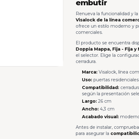
embutir
Renueva la funcionalidad y l
Visalock de la línea comerc
ofrece un estilo moderno y pr
comerciales.
El producto se encuentra disp
Doppia Mappa, Fija - Fija y 
el selector. Elige la configu
cerradura.
Marca:
Visalock, línea com
Uso:
puertas residenciales
Compatibilidad:
cerradura
según la presentación sel
Largo:
26 cm
Ancho:
4,3 cm
Acabado visual:
moderno 
Antes de instalar, comprueba 
para asegurar la
compatibili