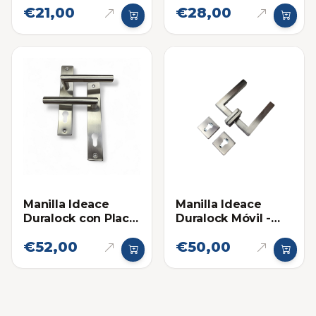
€21,00
€28,00
Manilla Ideace
Manilla Ideace
Duralock con Placa
Duralock Móvil -
Móvil Movil
Móvil
€52,00
€50,00
Cuadrada Aluminio
Mate 840