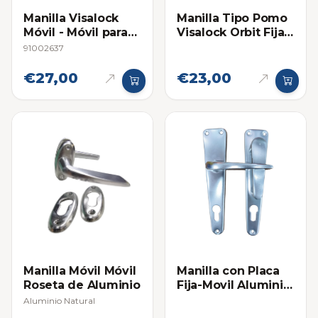
Manilla Visalock
Manilla Tipo Pomo
Móvil - Móvil para
Visalock Orbit Fija /
Cerraduras de
Móvil
91002637
Embutir
€27,00
€23,00
Manilla Móvil Móvil
Manilla con Placa
Roseta de Aluminio
Fija-Movil Aluminio
Brillante
Aluminio Natural