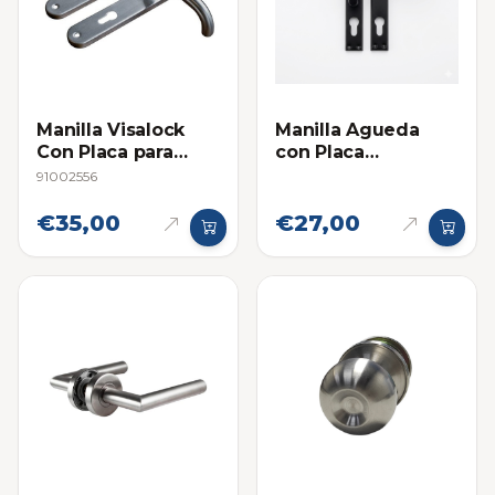
Manilla Visalock
Manilla Agueda
Con Placa para
con Placa
Cerraduras de
Cuadrada Fija Movil
91002556
Embutir
Negra
€35,00
€27,00