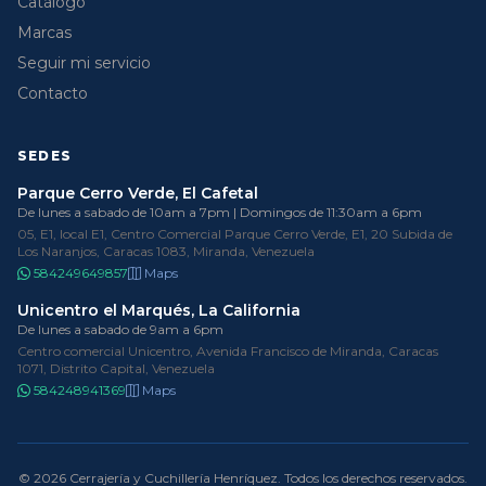
Catálogo
Marcas
Seguir mi servicio
Contacto
SEDES
Parque Cerro Verde, El Cafetal
De lunes a sabado de 10am a 7pm | Domingos de 11:30am a 6pm
05, E1, local E1, Centro Comercial Parque Cerro Verde, E1, 20 Subida de
Los Naranjos, Caracas 1083, Miranda, Venezuela
584249649857
Maps
Unicentro el Marqués, La California
De lunes a sabado de 9am a 6pm
Centro comercial Unicentro, Avenida Francisco de Miranda, Caracas
1071, Distrito Capital, Venezuela
584248941369
Maps
© 2026 Cerrajería y Cuchillería Henríquez. Todos los derechos reservados.