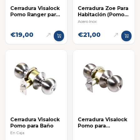
Cerradura Visalock
Cerradura Zoe Para
Pomo Ranger para
Habitación (Pomo
Dormitorio
Madera)
Acero Inox
€19,00
€21,00
Cerradura Visalock
Cerradura Visalock
Pomo para Baño
Pomo para
Habitacion
En Caja