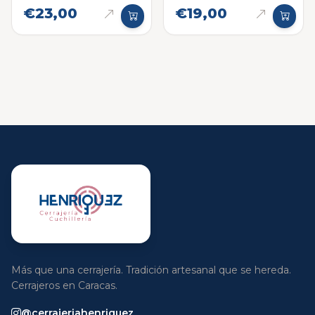
€23,00
€19,00
Más que una cerrajería. Tradición artesanal que se hereda.
Cerrajeros en Caracas.
@cerrajeriahenriquez