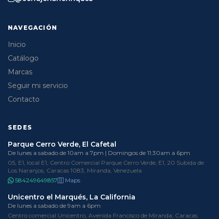
NAVEGACIÓN
Inicio
Catálogo
Marcas
Seguir mi servicio
Contacto
SEDES
Parque Cerro Verde, El Cafetal
De lunes a sabado de 10am a 7pm | Domingos de 11:30am a 6pm
05, E1, local E1, Centro Comercial Parque Cerro Verde, E1, 20 Subida de
Los Naranjos, Caracas 1083, Miranda, Venezuela
584249649857
Maps
Unicentro el Marqués, La California
De lunes a sabado de 9am a 6pm
Centro comercial Unicentro, Avenida Francisco de Miranda, Caracas