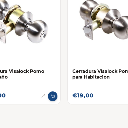
ura Visalock Pomo
Cerradura Visalock Po
año
para Habitacion
00
€19,00