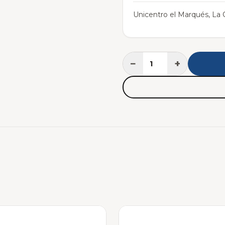
Unicentro el Marqués, La C
−
+