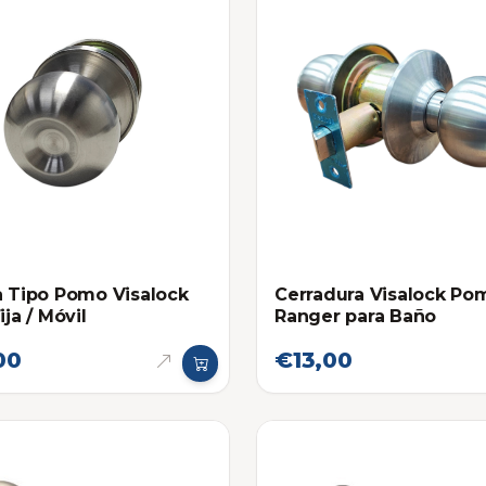
a Tipo Pomo Visalock
Cerradura Visalock Po
ija / Móvil
Ranger para Baño
00
€13,00