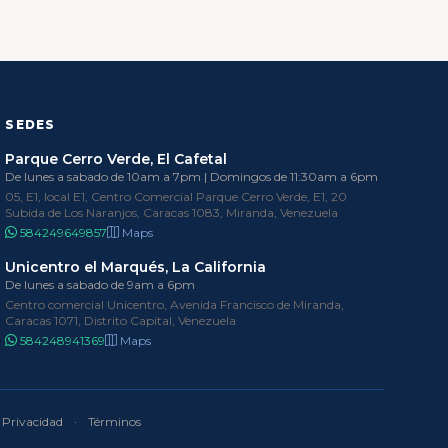
SEDES
Parque Cerro Verde, El Cafetal
De lunes a sabado de 10am a 7pm | Domingos de 11:30am a 6pm
05, E1, local E1, Centro Comercial Parque Cerro Verde, E1, 20
Subida de Los Naranjos, Caracas 1083, Miranda, Venezuela
584249649857
Maps
Unicentro el Marqués, La California
De lunes a sabado de 9am a 6pm
Centro comercial Unicentro, Avenida Francisco de Miranda,
Caracas 1071, Distrito Capital, Venezuela
584248941369
Maps
Privacidad
·
Términos