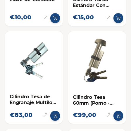
Estándar Con
Llaves Sencillas
€10,00
€15,00
60mm
Cilindro Tesa de
Cilindro Tesa
Engranaje Multilock
60mm (Pomo -
66mm con 3 Llaves
Llave)
€83,00
€99,00
de Seguridad