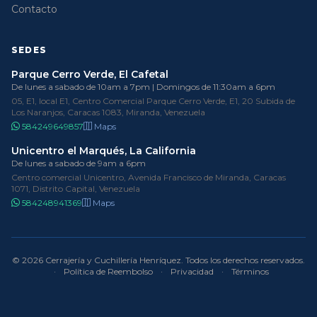
Contacto
SEDES
Parque Cerro Verde, El Cafetal
De lunes a sabado de 10am a 7pm | Domingos de 11:30am a 6pm
05, E1, local E1, Centro Comercial Parque Cerro Verde, E1, 20 Subida de
Los Naranjos, Caracas 1083, Miranda, Venezuela
584249649857
Maps
Unicentro el Marqués, La California
De lunes a sabado de 9am a 6pm
Centro comercial Unicentro, Avenida Francisco de Miranda, Caracas
1071, Distrito Capital, Venezuela
584248941369
Maps
© 2026 Cerrajería y Cuchillería Henríquez. Todos los derechos reservados.
·
Política de Reembolso
·
Privacidad
·
Términos