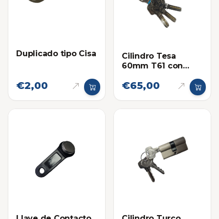
Duplicado tipo Cisa
Cilindro Tesa
60mm T61 con
Llaves de
€2,00
€65,00
Seguridad
Llave de Contacto
Cilindro Turco