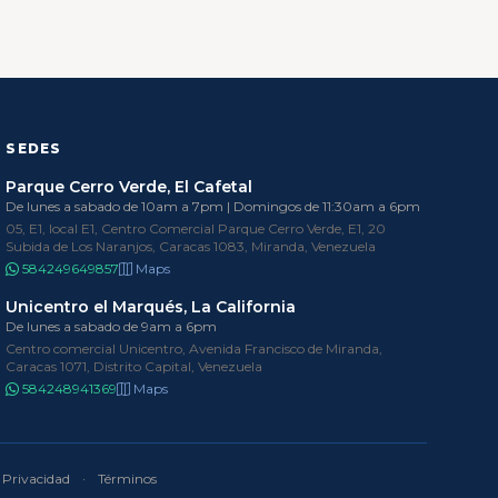
SEDES
Parque Cerro Verde, El Cafetal
De lunes a sabado de 10am a 7pm | Domingos de 11:30am a 6pm
05, E1, local E1, Centro Comercial Parque Cerro Verde, E1, 20
Subida de Los Naranjos, Caracas 1083, Miranda, Venezuela
584249649857
Maps
Unicentro el Marqués, La California
De lunes a sabado de 9am a 6pm
Centro comercial Unicentro, Avenida Francisco de Miranda,
Caracas 1071, Distrito Capital, Venezuela
584248941369
Maps
Privacidad
·
Términos