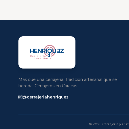
Más que una cerrajería. Tradición artesanal que se
hereda. Cerrajeros en Caracas.
@cerrajeriahenriquez
© 2026 Cerrajería y Cuch