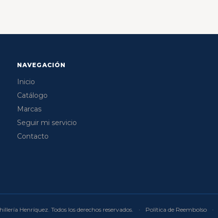
NAVEGACIÓN
Inicio
Catálogo
Marcas
Seguir mi servicio
Contacto
illería Henríquez. Todos los derechos reservados.
·
Política de Reembolso
·