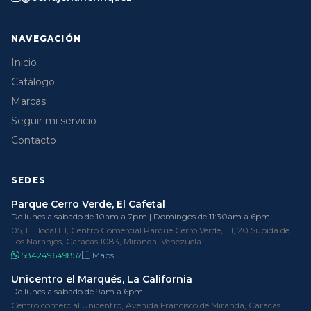
NAVEGACIÓN
Inicio
Catálogo
Marcas
Seguir mi servicio
Contacto
SEDES
Parque Cerro Verde, El Cafetal
De lunes a sabado de 10am a 7pm | Domingos de 11:30am a 6pm
05, E1, local E1, Centro Comercial Parque Cerro Verde, E1, 20 Subida de
Los Naranjos, Caracas 1083, Miranda, Venezuela
584249649857
Maps
Unicentro el Marqués, La California
De lunes a sabado de 9am a 6pm
Centro comercial Unicentro, Avenida Francisco de Miranda, Caracas