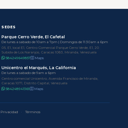
SEDES
Parque Cerro Verde, El Cafetal
De lunes a sabado de 10am a 7pm | Domingos de 11:30am a 6pm
05, E1, local E1, Centro Comercial Parque Cerro Verde, E1, 20
Subida de Los Naranjos, Caracas 1083, Miranda, Venezuela
584249649857
Maps
Unicentro el Marqués, La California
De lunes a sabado de 9am a 6pm
Centro comercial Unicentro, Avenida Francisco de Miranda,
Caracas 1071, Distrito Capital, Venezuela
584248941369
Maps
Privacidad
·
Términos