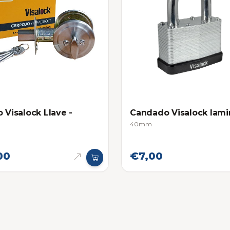
o Visalock Llave -
Candado Visalock lam
40mm
00
€7,00