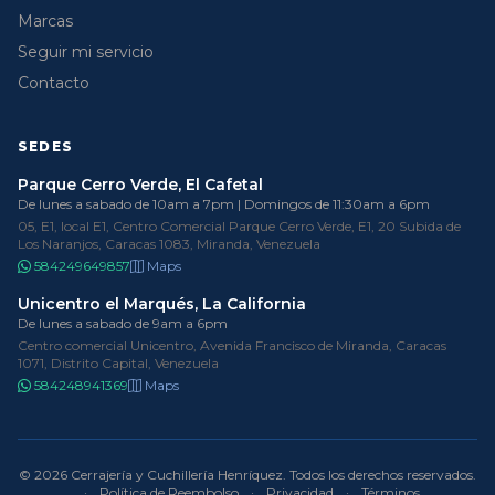
Marcas
Seguir mi servicio
Contacto
SEDES
Parque Cerro Verde, El Cafetal
De lunes a sabado de 10am a 7pm | Domingos de 11:30am a 6pm
05, E1, local E1, Centro Comercial Parque Cerro Verde, E1, 20 Subida de
Los Naranjos, Caracas 1083, Miranda, Venezuela
584249649857
Maps
Unicentro el Marqués, La California
De lunes a sabado de 9am a 6pm
Centro comercial Unicentro, Avenida Francisco de Miranda, Caracas
1071, Distrito Capital, Venezuela
584248941369
Maps
© 2026 Cerrajería y Cuchillería Henríquez. Todos los derechos reservados.
·
Política de Reembolso
·
Privacidad
·
Términos