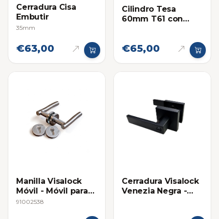
Cerradura Cisa
Cilindro Tesa
Embutir
60mm T61 con
35mm
Llaves de
Seguridad
€63,00
€65,00
Manilla Visalock
Cerradura Visalock
Móvil - Móvil para
Venezia Negra -
Cerraduras de
Baño
91002538
Embutir