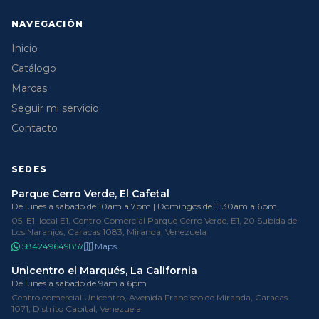
NAVEGACIÓN
Inicio
Catálogo
Marcas
Seguir mi servicio
Contacto
SEDES
Parque Cerro Verde, El Cafetal
De lunes a sabado de 10am a 7pm | Domingos de 11:30am a 6pm
05, E1, local E1, Centro Comercial Parque Cerro Verde, E1, 20 Subida de
Los Naranjos, Caracas 1083, Miranda, Venezuela
584249649857
Maps
Unicentro el Marqués, La California
De lunes a sabado de 9am a 6pm
Centro comercial Unicentro, Avenida Francisco de Miranda, Caracas
1071, Distrito Capital, Venezuela