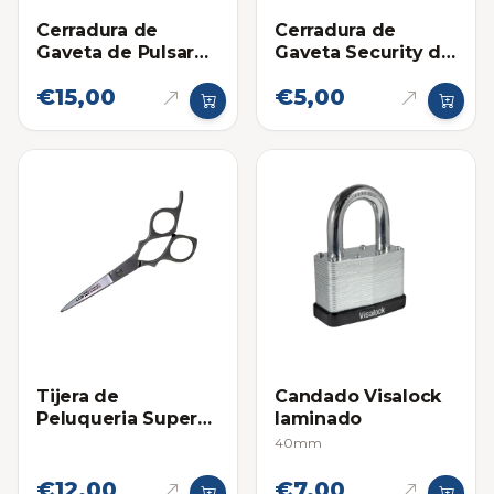
Cerradura de
Cerradura de
Gaveta de Pulsar
Gaveta Security de
Plateada 42mm
Pulsar Plateada
€15,00
€5,00
22mm
Tijera de
Candado Visalock
Peluqueria Super
laminado
Crystal Plateada 5
40mm
Pulgadas
€12,00
€7,00